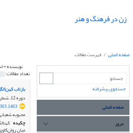
زن در فرهنگ و هنر
صفحه اصلی
فهرست مقالات
نویسنده =
اس
تعداد مقالات:
جستجوی پیشرفته
بازتاب کهن‌الگ
دوره 12، شماره 2، تابستان 1399، صفحه
7363.1463
صفحه اصلی
محبوبه شعبانی
چکیده
کهن‏ا
مرور
میان روان‌کاوی