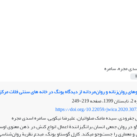
دی مجره، سامره
1
وهای روان‌زنانه و روان‌مردانه از دیدگاه یونگ در خانه های سنتی فلات مرکز
219-249
https://doi.org/10.22059/jwica.2020.30
 جفرودی، سیده مامک صلواتیان، علیرضا نیکویی، سامره اسدی مجره
لگو در روان جمعی انسان برانگیزانندة اعمال انواع کنش در ذهن معنوی اوست
 و معماری را جست‌وجو می‏کند. کارل گوستاو یونگ، مبدع نظریة روان‌شناسی ت