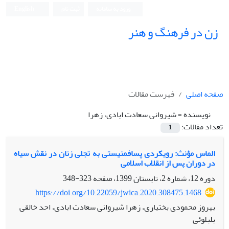
ورود به سامانه
ثبت نام
English
زن در فرهنگ و هنر
صفحه اصلی
فهرست مقالات
نویسنده =
شیروانی سعادت ابادی، زهرا
تعداد مقالات:
1
الماس مؤنث: رویکردی پسافمنیستی به تجلی زنان در نقش سیاه
در دوران پس از انقلاب اسلامی
دوره 12، شماره 2، تابستان 1399، صفحه
323-348
https://doi.org/10.22059/jwica.2020.308475.1468
بهروز محمودی بختیاری، زهرا شیروانی سعادت ابادی، احد خالقی
بلبلوئی