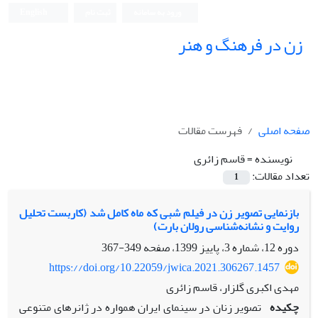
ورود به سامانه
ثبت نام
English
زن در فرهنگ و هنر
صفحه اصلی
فهرست مقالات
نویسنده =
قاسم زائری
تعداد مقالات:
1
بازنمایی تصویر زن در فیلم شبی که ماه کامل شد (کاربست تحلیل
روایت و نشانه‌شناسی رولان بارت)
دوره 12، شماره 3، پاییز 1399، صفحه
349-367
https://doi.org/10.22059/jwica.2021.306267.1457
مهدی اکبری گلزار، قاسم زائری
چکیده
تصویر زنان در سینمای ایران همواره در ژانرهای متنوعی