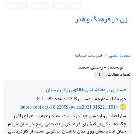
ورود به سامانه
ثبت نام
English
زن در فرهنگ و هنر
صفحه اصلی
فهرست مقالات
نویسنده =
رحیمی، سعید
تعداد مقالات:
1
جستاری بر معناشناسی خالکوبی زنان لرستان
دوره 12، شماره 4، زمستان 1399، صفحه
587-621
https://doi.org/10.22059/jwica.2021.315221.1514
سارا صادقی، اردشیر جوانمرد زاده، سعید رحیمی، زهرا چراغی
چکیده
یکی از کنش‏های فرهنگی و اجتماعی رایج در میان مردم
جهان ایجاد نقش روی بدن یا همان خالکوبی است. از کارکردهای