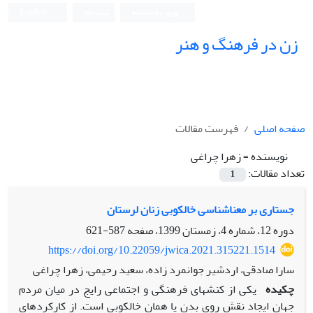
ورود به سامانه
ثبت نام
English
زن در فرهنگ و هنر
صفحه اصلی
فهرست مقالات
نویسنده =
زهرا چراغی
تعداد مقالات:
1
جستاری بر معناشناسی خالکوبی زنان لرستان
دوره 12، شماره 4، زمستان 1399، صفحه
587-621
https://doi.org/10.22059/jwica.2021.315221.1514
سارا صادقی، اردشیر جوانمرد زاده، سعید رحیمی، زهرا چراغی
چکیده
یکی از کنش‏های فرهنگی و اجتماعی رایج در میان مردم
جهان ایجاد نقش روی بدن یا همان خالکوبی است. از کارکردهای