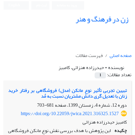
ورود به سامانه
ثبت نام
English
زن در فرهنگ و هنر
صفحه اصلی
فهرست مقالات
نویسنده =
حیدرزاده هنزائی، کامبیز
تعداد مقالات:
1
تبیین تجربی تأثیر نوع مانکن (مدل) فروشگاهی بر رفتار خرید
زنان با تعدیل‏ گری دانش مشتریان نسبت به مُد
دوره 12، شماره 4، زمستان 1399، صفحه
681-703
https://doi.org/10.22059/jwica.2021.316325.1527
کامبیز حیدرزاده هنزائی
چکیده
این پژوهش با هدف بررسی نقش نوع مانکن فروشگاهی