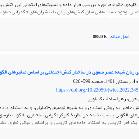
ر کلیدیِ خانواده، مورد بررسی قرار داده و نسبت‌های احتمالی این کنش‌ 
لی، وجود نسبت‌هایی میان کنش‌‌های زنان با پیشران‌های حکمرانی صفو
ت یا متنوع؟ و آیا نسبتی احتمالی میان این کنش‌ها با پیشران‌های حکم
غم برخی کلیشه‌های محدودکننده خانواده است. کنش‌ عقلانی معطوف به ار
ه است. این کنش‌ها متأثر از پیشران‌هایی چون تعیین مناصبی جهت ادا
اصل مقاله
806.93 K
یتی درباره کنش‌های عقلانی یادشده می‌باشد. کنش‌های عقلانی معطوف ب
 تدبیر در اداره کشور توسط برخی زنان دربار بوده‌اند که خود، پیامدی از 
ست صفویه از پایگاه قومی سلطنت و عدم‌اعمال محدودیت‌های حکومتی دربار
ی زنان شیعه عصر صفوی در ساختار کنش اجتماعی بر اساس متغیرهای الگو
599-626
https://doi.org/10.22059/jwica.2022.34
 جزی، زهرا سادات کشاورز
 حاضر به روش اسنادی و به شیوۀ توصیفی-تحلیلی، و به استناد داده
ای الگویی پیشنهادشده در نظریۀ کارکردگرایی ساختاری تالکوت پارسونز
 یک امر تاریخی به استناد داده‌های تاریخی و براساس مبانی نظری مش
علوم اجتماعی متصل می‌کند. سؤال اصلی پژوهش آن است که زنان در عصر
ن است که زنان نقشی مؤثر در گذار جامعۀ وقت از وضعیت سنتی به پساسنت