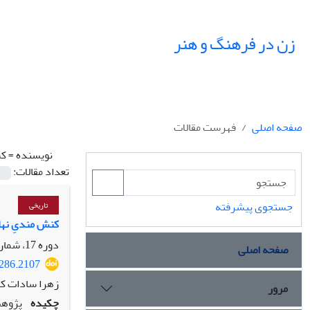
زن در فرهنگ و هنر
صفحه اصلی
فهرست مقالات
نویسنده =
کش
تعداد مقالات:
جستجوی پیشرفته
تاریخی
کنش مندیِ نهاد
دوره 17، شماره 3، پاییز 1404، صفحه
صفحه اصلی
6286.2107
زهرا سادات ک
مرور
چکیده
پژوهش