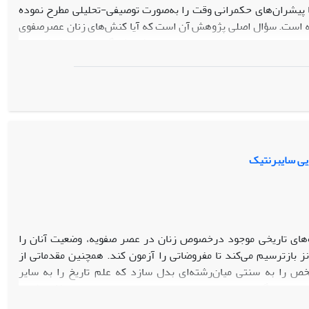
با پیشران‌های حکمرانی وقت را به‌‌صورت توصیفی-تحلیلی مطرح نموده
یه است. سؤال اصلی پژوهش آن است که آیا کنش‌‌های زنان عصرصفوی
رانی صفویه وجود داشته است؟ نتایج پژوهش گویای وجود کنش‌ زنانِ
زش شامل وقف، علم‌آموزی و برخی از مهارت‌ها همانند تألیف کتاب و
ره امور مربوط به وقف، چرخش از تشیع صوفیانه به تشیع فقاهتی و
ه هدف در میان زنان عصرصفوی نیز شامل مبادله کالا، سفر، طلاق و
پیشران‌هایی چون نظام حقوقیِ فقه مبنای صفویه، چرخش صفویه از غالیه
ه برخی کنش‌های عقلانی بوده است.
یی سایبرنتیک
‌های تاریخی موجود درخصوص زنان در عصر صفویه، وضعیت آنان را
 بازترسیم می‌کند تا مفروضاتی را آزمون کند. همچنین مقدماتی از
خص را به سنتی میان‌رشته‌ای بدل سازد که علم تاریخ را به سایر
 صفوی چگونه توانسته‌اند در سیستم اجتماعی عصر خود مؤثر باشند.
ی داشته‌اند و این نقش را با عبور از نقش‌های انتسابی و عاطفی و