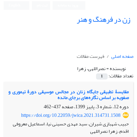
ورود به سامانه
ثبت نام
English
زن در فرهنگ و هنر
صفحه اصلی
فهرست مقالات
نویسنده =
نصراللهی، زهرا
تعداد مقالات:
1
مقایسۀ تطبیقی جایگاه زنان در مجالس موسیقی دورۀ تیموری و
صفویه بر اساس نگاره‌های برجای مانده
دوره 12، شماره 3، پاییز 1399، صفحه
437-462
https://doi.org/10.22059/jwica.2021.314731.1508
حبیب شهبازی شیران، سید مهدی حسینی نیا، اسماعیل معروفی
اقدم، زهرا نصراللهی