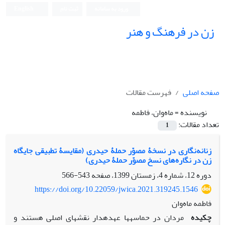
ورود به سامانه
ثبت نام
English
زن در فرهنگ و هنر
صفحه اصلی
فهرست مقالات
نویسنده =
ماه‌وان، فاطمه
تعداد مقالات:
1
زنانه‌نگاری در نسخۀ مصوّر حملۀ حیدری (مقایسۀ تطبیقی جایگاه
زن در نگاره‌های نسخ مصوّر حملۀ حیدری)
دوره 12، شماره 4، زمستان 1399، صفحه
543-566
https://doi.org/10.22059/jwica.2021.319245.1546
فاطمه ماه‌وان
چکیده
مردان در حماسه‏ها عهده‏دار نقش‏های اصلی هستند و