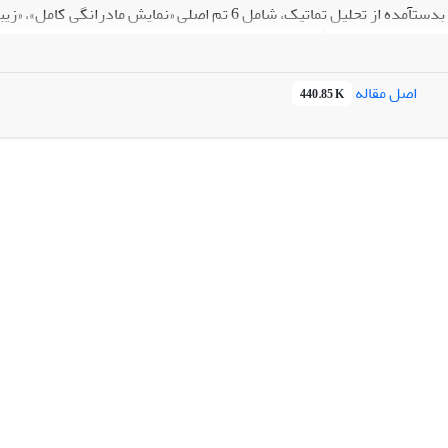
ه‎آل»، «سبک‌مند کردن زندگی روزمره»، «نمایش خانواده خوشبخت و برخورداری
س
ن
اصل مقاله
440.85 K
 را به چالش نمی‌کشند بلکه این تصویر تداوم الگوی مادرانگی سنتی اما 
به آن معنا می
گری و فرزندپروری به شیوه‎ی متفاوت ایفای نقش کرده‌اند.