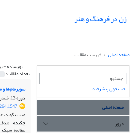
زن در فرهنگ و هنر
صفحه اصلی
فهرست مقالات
نویسنده =
بی
تعداد مقالات:
جستجوی پیشرفته
سوپرمام‌ها و 
دوره 13، شماره 1، بهار 1400، صفحه
9264.1547
صفحه اصلی
مینا بیگوند، 
چکیده
هدف ا
مرور