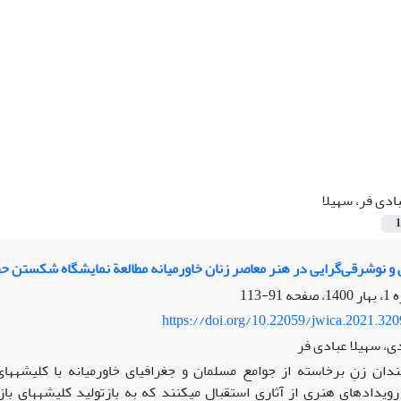
ادی فر، سهیلا
1
رقی‌گرایی در هنر معاصر زنان خاورمیانه مطالعة نمایشگاه شکستن حجاب (2002) و نمایشگاه زنان روایت‌گر
91-113
https://doi.org/10.22059/jwica.2021.32
، سهیلا عبادی فر
دان زنِ برخاسته از جوامع مسلمان و جغرافیای خاورمیانه با کلیشه‏های بص
 رویدادهای هنری از آثاری استقبال می‏کنند که به بازتولید کلیشه‏های ب