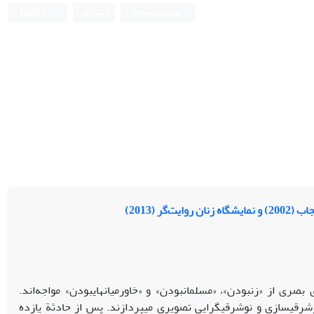
ورود به سامانه
ثبت نام
English
 (2013)
ری از «زن‏بودن»، «مسلمان‏بودن» و «خاورمیانه‏ای‏بودن» مواجه‌اند.
ازشرقی‏سازی و نوشرقی‏گرایی تصویری می‏پردازند. پس از حادثة یازده