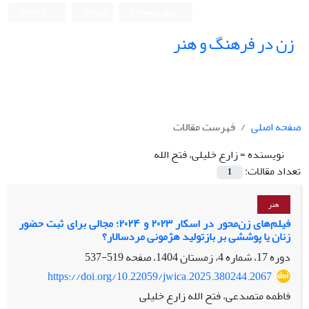
ورود به سامانه
ثبت نام
English
زن در فرهنگ و هنر
صفحه اصلی
فهرست مقالات
نویسنده =
زارع خلیلی، فتح الله
تعداد مقالات:
1
هنر
فیلم‌های زن‌محور در اسکار ۲۰۲۳ و ۲۰۲۴؛ مجالی برای ثبت حضور
زنان یا پوششی بر بازتولید هژمونی مردسالار؟
دوره 17، شماره 4، زمستان 1404، صفحه
519-537
https://doi.org/10.22059/jwica.2025.380244.2067
فاطمه متصدعی، فتح الله زارع خلیلی