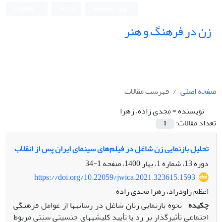
ورود به سامانه
ثبت نام
English
زن در فرهنگ و هنر
صفحه اصلی
فهرست مقالات
نویسنده =
مجدی زاده، زهرا
تعداد مقالات:
1
تحلیل بازنمایی زن شاغل در فیلم‌های سینمای ایران پس از انقلاب
دوره 13، شماره 1، بهار 1400، صفحه
1-34
https://doi.org/10.22059/jwica.2021.323615.1593
اعظم راودراد، زهرا مجدی زاده
چکیده
نحوة بازنمایی زنان شاغل در رسانه‏ها‏ از عوامل فرهنگی
اجتماعی تأثیرگذار بر رد یا تأیید کلیشه‏های جنسیتی سنتی مربوط