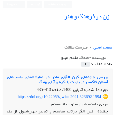
ورود به سامانه
ثبت نام
English
زن در فرهنگ و هنر
صفحه اصلی
فهرست مقالات
نویسنده =
صحاف مقدم، مینو
تعداد مقالات:
1
بررسی جلوه‌های کهن الگوی مادر در نمایشنامه‌ی «اسب‌های
آسمان خاکستر می‌بارند» با تکیه برآرای یونگ
دوره 13، شماره 3، پاییز 1400، صفحه
413-435
https://doi.org/10.22059/jwica.2021.323692.1594
مهدی حامدسقایان، مینو صحاف مقدم
چکیده
کهن الگو بازتاب مفاهیم و تعابیر جهان‌شمول از یک