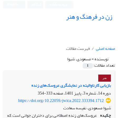
ورود به سامانه
ثبت نام
English
زن در فرهنگ و هنر
صفحه اصلی
فهرست مقالات
نویسنده =
مسعودی، شیوا
تعداد مقالات:
1
هنر
بازیابی کارناوالیته در نمایشگری عروسک‌های زنده
دوره 14، شماره 3، پاییز 1401، صفحه
333-354
https://doi.org/10.22059/jwica.2022.333394.1712
شیوا مسعودی، نفیسه سعادت
چکیده
عروسک‌های زنده اصطلاحی برای دختران جوانی است که