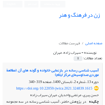
ورود به سامانه
ثبت نام
English
زن در فرهنگ و هنر
صفحه اصلی
فهرست مقالات
نویسنده =
سهراب زاده، مهران
تعداد مقالات:
1
آسیب‏ شناسی رسانه در بازنمایی خانواده و گونه ‏های آن (مطالعة
موردی صداوسیمای مرکز ایلام)
دوره 13، شماره 2، تابستان 1400، صفحه
319-340
https://doi.org/10.22059/jwica.2021.324839.1615
حسن پیری، مرتضی واحدیان، مهران سهراب زاده
چکیده
در پژوهش حاضر، آسیب‏ شناسی رسانه در سه مجموعه