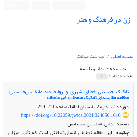
ورود به سامانه
ثبت نام
English
زن در فرهنگ و هنر
صفحه اصلی
فهرست مقالات
نویسنده =
ایمانی، نفیسه
تعداد مقالات:
1
تفکیک جنسیتی فضای شهری و روابط صمیمانة بین‌جنسیتی:
مطالعة مقایسه‌ای تفکیک منعطف و غیرمنعطف
دوره 13، شماره 2، تابستان 1400، صفحه
211-229
https://doi.org/10.22059/jwica.2021.324850.1616
نفیسه ایمانی، امیلیا نرسیسیانس
چکیده
این مقاله تحقیقی انسان شناختی است که تأثیر میزان