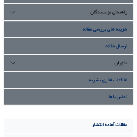
Square: 26.316) نشان داد که میزان توزیع مؤلفه‌ها در کتاب
راهنمای نویسندگان
یادشده به طور معناداری نامتوازن می‌باشد. به‌گونه‌ای که مؤلفه
شناخت با 36/5 درصد فراوانی، دارای بیشترین فراوانی و مؤلفه
تمرکززدایی با 42/2 درصد فراوانی، کم‌ترین فراوانی را در
هزینه های بررسی مقاله
مؤلفه‌های تفکر فلسفی به خود اختصاص داده‌اند.
ارسال مقاله
داوران
اطلاعات آماری نشریه
تماس با ما
مقالات آماده انتشار