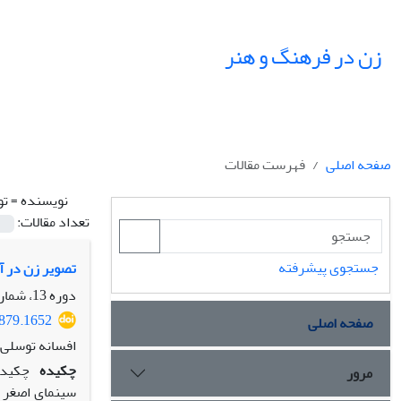
زن در فرهنگ و هنر
صفحه اصلی
فهرست مقالات
نویسنده =
تو
تعداد مقالات:
جستجوی پیشرفته
تصویر زن در آ
دوره 13، شماره 4، زمستان 1400، صفحه
7879.1652
صفحه اصلی
افسانه توسلی، 
چکیده
چکیده
مرور
سینمای اصغر ف