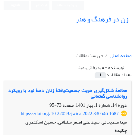
ورود به سامانه
ثبت نام
English
زن در فرهنگ و هنر
صفحه اصلی
فهرست مقالات
نویسنده =
مهدیخانی، مینا
تعداد مقالات:
1
مطالعۀ شکل‌گیری هویت جسمیت‌یافتۀ زنان دهۀ نود با رویکرد
روانشناسی گفتمانی
دوره 14، شماره 1، بهار 1401، صفحه
73-95
https://doi.org/10.22059/jwica.2022.330546.1687
مینا مهدیخانی، سید علی اصغر سلطانی، حسین اسکندری
چکیده