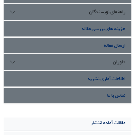
است فرا می‌خوانند. سوژۀ بازنموده در آثار هر دو نقاش در متن
راهنمای نویسندگان
عناصر نسبتاً مقدسِ جوامعِ سنتی (طبیعت و خانواده) به نمایش
درمی‌آید، اما اولی ما را به تأمل انتقادی در آن وضعیت وادار
می‌کند، و دومی ناخواسته ما را در نوستالژی آن وضعیت فرو
هزینه های بررسی مقاله
می‌برد.
ارسال مقاله
داوران
اطلاعات آماری نشریه
تماس با ما
مقالات آماده انتشار