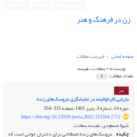
ورود به سامانه
ثبت نام
English
زن در فرهنگ و هنر
صفحه اصلی
فهرست مقالات
نویسنده =
سعادت، نفیسه
تعداد مقالات:
1
هنر
بازیابی کارناوالیته در نمایشگری عروسک‌های زنده
دوره 14، شماره 3، پاییز 1401، صفحه
333-354
https://doi.org/10.22059/jwica.2022.333394.1712
شیوا مسعودی، نفیسه سعادت
چکیده
عروسک‌های زنده اصطلاحی برای دختران جوانی است که