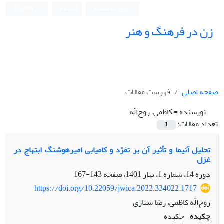
ورود به سامانه
ثبت نام
English
زن در فرهنگ و هنر
صفحه اصلی
فهرست مقالات
نویسنده =
کاظمی، روح‌الّه
تعداد مقالات:
1
تحلیل آنیما و تأثیر آن بر تفرّد و کامیابی امیرهوشنگ ابتهاج در
غزل
دوره 14، شماره 1، بهار 1401، صفحه
143-167
https://doi.org/10.22059/jwica.2022.334022.1717
روح‌الّه کاظمی، رضا ستاری
چکیده
چکیده