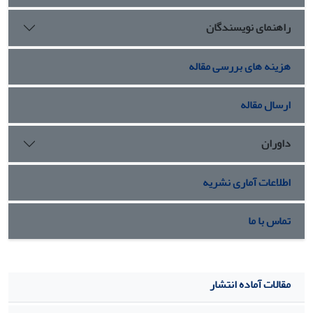
زنانۀ روان، رابطه‌ای مستقیم دارد، امّا به‌نظر می‌رسد شاعر در
راهنمای نویسندگان
ارتباط پایدار با عنصر زنانه کامیاب نبوده و در بخش قابل توجهی از
غزل‌های او غلبه با آنیمای منفی باشد، ولی در برخی از غزل‌هایش
ناهمواری‌های تفرّد را کم‌وبیش پیموده است.
هزینه های بررسی مقاله
ارسال مقاله
داوران
اطلاعات آماری نشریه
تماس با ما
مقالات آماده انتشار