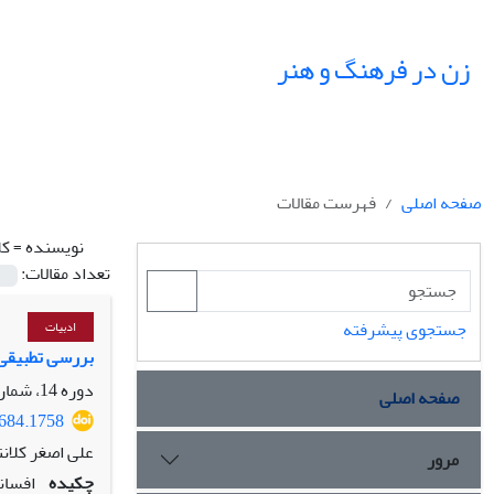
زن در فرهنگ و هنر
صفحه اصلی
فهرست مقالات
نویسنده =
کل
تعداد مقالات:
جستجوی پیشرفته
ادبیات
بررسی تطبیقی ز
دوره 14، شماره 3، پاییز 1401، صفحه
صفحه اصلی
8684.1758
علی اصغر کلانتر
مرور
چکیده
افسان