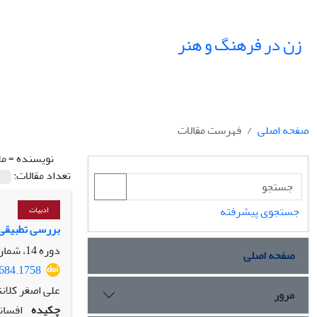
زن در فرهنگ و هنر
صفحه اصلی
فهرست مقالات
نویسنده =
مل
تعداد مقالات:
جستجوی پیشرفته
ادبیات
بررسی تطبیقی ز
دوره 14، شماره 3، پاییز 1401، صفحه
صفحه اصلی
8684.1758
علی اصغر کلانتر
مرور
چکیده
افسان