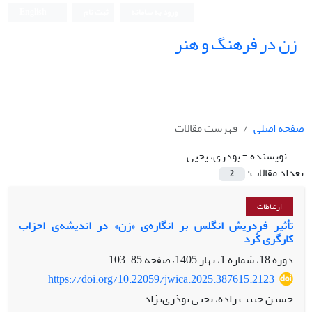
ورود به سامانه
ثبت نام
English
زن در فرهنگ و هنر
صفحه اصلی
فهرست مقالات
نویسنده =
بوذری، یحیی
تعداد مقالات:
2
ارتباطات
تأثیر فردریش انگلس بر انگاره‌ی «زن» در اندیشه‌ی احزاب
کارگری کُرد
دوره 18، شماره 1، بهار 1405، صفحه
85-103
https://doi.org/10.22059/jwica.2025.387615.2123
حسین حبیب زاده، یحیی بوذری‌نژاد