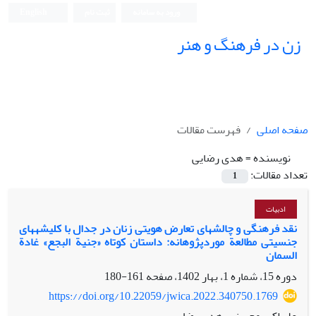
ورود به سامانه
ثبت نام
English
زن در فرهنگ و هنر
صفحه اصلی
فهرست مقالات
نویسنده =
هدی رضایی
تعداد مقالات:
1
ادبیات
نقد فرهنگی و چالش‎های تعارض هویتی زنان در جدال با کلیشه‎های
جنسیتی مطالعة موردپژوهانه: داستان کوتاه «جنیة البجع» غادة
السمان
دوره 15، شماره 1، بهار 1402، صفحه
161-180
https://doi.org/10.22059/jwica.2022.340750.1769