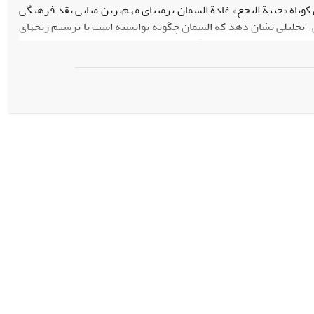
ن کوتاه «جنیة البجع» غادة السمان برمبنای مهم‌ترین مبانی نقد فرهنگی
در حوزة جنسیت و به‌چالش‎کشیدن گفتمان غالب مردسالار و با بهره‎گیری از روش توصیفی – تحلیلی نشان دهد که السمان چگونه توانسته است با ترسیم رنج‎های
زنان در خانواده به‌عنوان هویتی مطیع و منفعل در محیطی مردمحور، سیر دگرگونی این زنان و بازیافتن هویت مستقل آن‎ها را در محیطی برابر در بافت داستان‎ خود
توانسته است خود را با مبادی جریان نواندیش معاصر هماهنگ کند. با
مردان را نیز ترسیم کرده و میزان خطای فرهنگ درمورد مردان به‌عنوان قشر فرادست جامعة
ت. انتقاد از نابرابری‎های جنسیتی، آسیب‎های نظام مردسالار، خودباختگی زنان در محیط نابرابر جنسیتی، تعارض مبانی سنت و
های خود برجسته ساخته است.