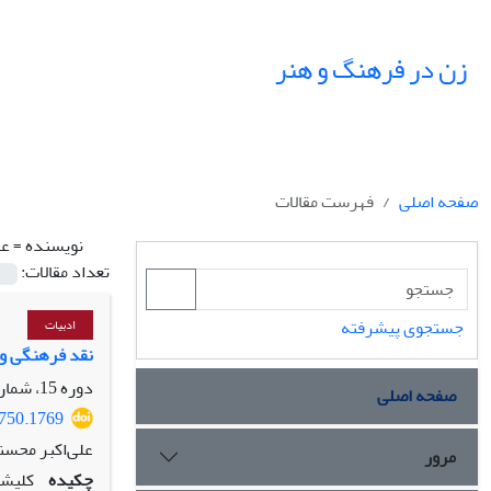
زن در فرهنگ و هنر
صفحه اصلی
فهرست مقالات
نویسنده =
عل
تعداد مقالات:
جستجوی پیشرفته
ادبیات
نقد فرهنگی و چالش‎های تعارض هویتی زنان در جدال با کلیشه‎های جنسیتی مطالعة موردپژوهانه: دا
دوره 15، شماره 1، بهار 1402، صفحه
صفحه اصلی
0750.1769
علی‌اکبر محس
مرور
چکیده