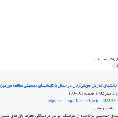
ی‌اکبر محسنی
1
ستان کوتاه «جنیة البجع» غادة السمان
161-180
https://doi.org/10.22059/jwica.2022.34
نی، هدی رضایی
کلیشه‎های جنسیتی برخاسته از فرهنگ جوامع مردسالار، معرّف باورهای مش