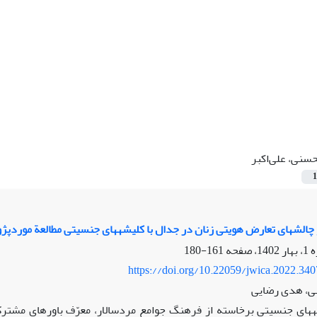
سنی، علی‌اکبر
1
ستان کوتاه «جنیة البجع» غادة السمان
161-180
https://doi.org/10.22059/jwica.2022.34
نی، هدی رضایی
کلیشه‎های جنسیتی برخاسته از فرهنگ جوامع مردسالار، معرّف باورهای مش