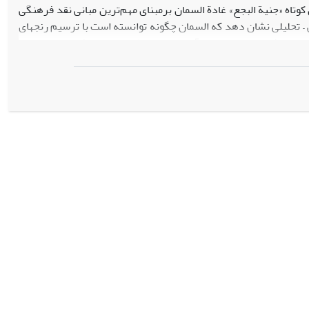
ن کوتاه «جنیة البجع» غادة السمان برمبنای مهم‌ترین مبانی نقد فرهنگی
در حوزة جنسیت و به‌چالش‎کشیدن گفتمان غالب مردسالار و با بهره‎گیری از روش توصیفی – تحلیلی نشان دهد که السمان چگونه توانسته است با ترسیم رنج‎های
زنان در خانواده به‌عنوان هویتی مطیع و منفعل در محیطی مردمحور، سیر دگرگونی این زنان و بازیافتن هویت مستقل آن‎ها را در محیطی برابر در بافت داستان‎ خود
توانسته است خود را با مبادی جریان نواندیش معاصر هماهنگ کند. با
مردان را نیز ترسیم کرده و میزان خطای فرهنگ درمورد مردان به‌عنوان قشر فرادست جامعة
ت. انتقاد از نابرابری‎های جنسیتی، آسیب‎های نظام مردسالار، خودباختگی زنان در محیط نابرابر جنسیتی، تعارض مبانی سنت و
های خود برجسته ساخته است.