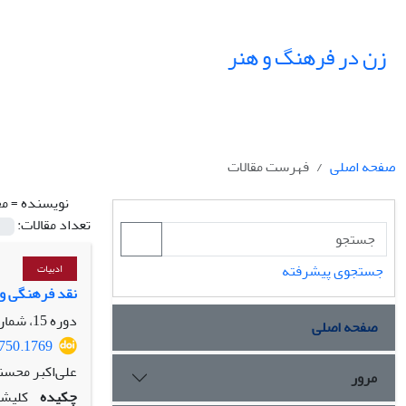
زن در فرهنگ و هنر
صفحه اصلی
فهرست مقالات
نویسنده =
مح
تعداد مقالات:
جستجوی پیشرفته
ادبیات
نقد فرهنگی و چالش‎های تعارض هویتی زنان در جدال با کلیشه‎های جنسیتی مطالعة موردپژوهانه: دا
دوره 15، شماره 1، بهار 1402، صفحه
صفحه اصلی
0750.1769
علی‌اکبر محس
مرور
چکیده