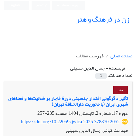
ورود به سامانه
ثبت نام
English
زن در فرهنگ و هنر
صفحه اصلی
فهرست مقالات
نویسنده =
جمال الدین سهیلی
تعداد مقالات:
1
هنر
تأثیر دگرگونی اقتدار جنسیتی دورۀ قاجار بر فعالیت‌ها و فضاهای
شهری ایران (با محوریت دارالخلافۀ تهران)
دوره 17، شماره 2، تابستان 1404، صفحه
235-257
https://doi.org/10.22059/jwica.2025.378870.2052
مهدخت کیائی، جمال الدین سهیلی