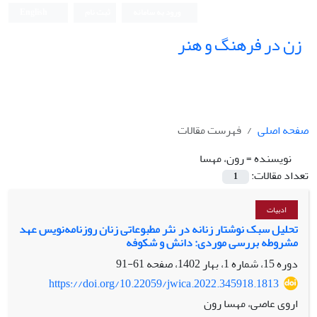
ورود به سامانه
ثبت نام
English
زن در فرهنگ و هنر
صفحه اصلی
فهرست مقالات
نویسنده =
رون، مهسا
تعداد مقالات:
1
ادبیات
تحلیل سبک نوشتار زنانه در نثر مطبوعاتی زنان روزنامه‌نویس عهد
مشروطه بررسی موردی: دانش و شکوفه
دوره 15، شماره 1، بهار 1402، صفحه
61-91
https://doi.org/10.22059/jwica.2022.345918.1813
اروی عاصی، مهسا رون