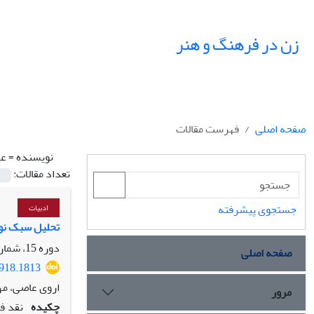
زن در فرهنگ و هنر
صفحه اصلی
فهرست مقالات
نویسنده =
عا
تعداد مقالات:
جستجوی پیشرفته
ادبیات
تحلیل سبک نوش
دوره 15، شماره 1، بهار 1402، صفحه
صفحه اصلی
5918.1813
اروی عاصی، مه
مرور
چکیده
نقد فم