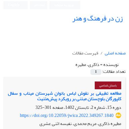
ورود به سامانه
ثبت نام
English
زن در فرهنگ و هنر
صفحه اصلی
فهرست مقالات
نویسنده =
ذاکری، مطهره
تعداد مقالات:
1
باستان شناسی
مطالعه تطبیقی بر نقوش لباس بانوانِ شهرستان میناب و سفال
کلپورگان بلوچستان مبتنی بر رویکرد پیش‌متنیت
دوره 15، شماره 2، تابستان 1402، صفحه
301-325
https://doi.org/10.22059/jwica.2022.349267.1840
مطهره ذاکری، مریم محمدی، نفیسه اثنی عشری