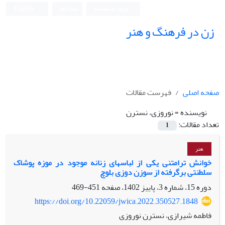
ورود به سامانه
ثبت نام
English
زن در فرهنگ و هنر
صفحه اصلی
فهرست مقالات
نویسنده =
نوروزی، نسترن
تعداد مقالات:
1
هنر
خوانش ترامتنی یکی از لباسهای زنانه موجود در موزه پوشاک
سلطنتی برگرفته از سوزن دوزی بلوچ
دوره 15، شماره 3، پاییز 1402، صفحه
451-469
https://doi.org/10.22059/jwica.2022.350527.1848
فاطمه شیرازی، نسترن نوروزی