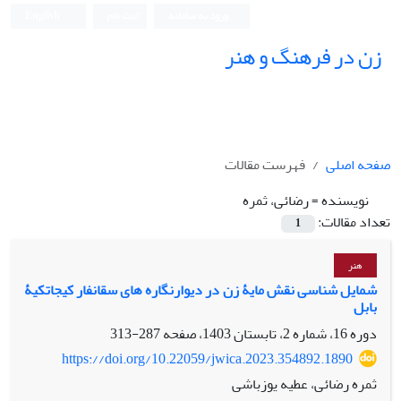
ورود به سامانه
ثبت نام
English
زن در فرهنگ و هنر
صفحه اصلی
فهرست مقالات
نویسنده =
رضائی، ثمره
تعداد مقالات:
1
هنر
شمایل شناسی نقش مایۀ زن در دیوارنگاره های سقانفار کیجاتکیۀ
بابل
دوره 16، شماره 2، تابستان 1403، صفحه
287-313
https://doi.org/10.22059/jwica.2023.354892.1890
ثمره رضائی، عطیه یوزباشی