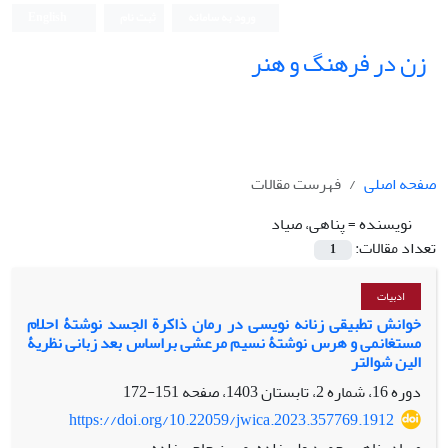
ورود به سامانه
ثبت نام
English
زن در فرهنگ و هنر
صفحه اصلی
فهرست مقالات
نویسنده =
پناهی، صیاد
تعداد مقالات:
1
ادبیات
خوانش تطبیقی زنانه نویسی در رمان ذاکرة الجسد نوشتۀ احلام
مستغانمی و هرس نوشتۀ نسیم مرعشی براساس بعد زبانی نظریۀ
الین شوالتر
دوره 16، شماره 2، تابستان 1403، صفحه
151-172
https://doi.org/10.22059/jwica.2023.357769.1912