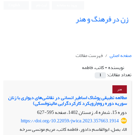
ورود به سامانه
ثبت نام
English
زن در فرهنگ و هنر
صفحه اصلی
فهرست مقالات
نویسنده =
کاتب، فاطمه
تعداد مقالات:
1
هنر
مطالعه تطبیقی پوشاک اساطیر انسانی در نقاشی‌های دیوارى با زنان
سوریه دوره روم(رویکرد کارکردگرایی مالینوفسکی)
دوره 15، شماره 4، زمستان 1402، صفحه
595-627
https://doi.org/10.22059/jwica.2023.357663.1914
الاء بصل، ابوالقاسم دادور، فاطمه کاتب، مریم مونسی سرخه