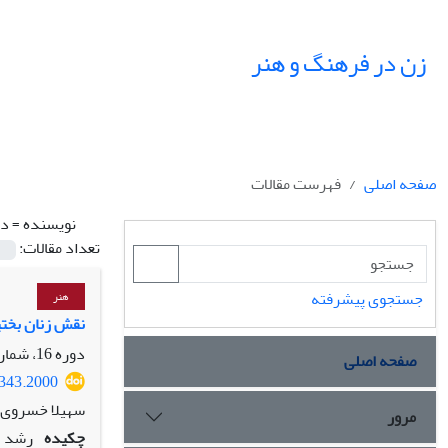
زن در فرهنگ و هنر
صفحه اصلی
فهرست مقالات
نویسنده =
دا
تعداد مقالات:
جستجوی پیشرفته
هنر
نقش زنان بختیا
دوره 16، شماره 3، پاییز 1403، صفحه
صفحه اصلی
0343.2000
سهیلا خسروی،
مرور
چکیده
رشد اق