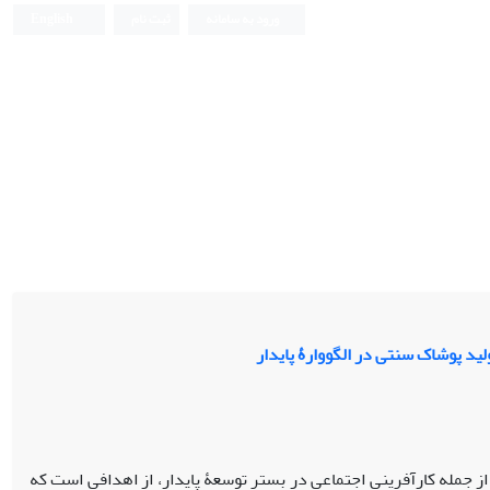
ورود به سامانه
ثبت نام
English
ید پوشاک سنتی در الگووارۀ پایدار
از جمله کارآفرینی اجتماعی در بستر توسعۀ پایدار، از اهدافی است که