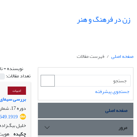
زن در فرهنگ و هنر
صفحه اصلی
فهرست مقالات
نویسنده =
نا
تعداد مقالات:
جستجوی پیشرفته
ادبیات
بررسی سیمای ز
دوره 17، شماره 1، بهار 1404، صفحه
صفحه اصلی
9649.1919
خلیل بیگ‌زاده،
مرور
چکیده
هویت 