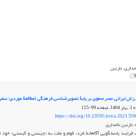
مداری، نازنین
1
نان ایرانی عصر صفوی بر پایۀ تصویرشناسی فرهنگی (مطالعۀ موردی: سفرنا
99-115
https://doi.org/10.22059/jwica.2023.35
 نازنین نامداری
فرایند پاسخگویی آگاهانۀ فرد، قوم و ملت به «چیستی و کیستی» خو