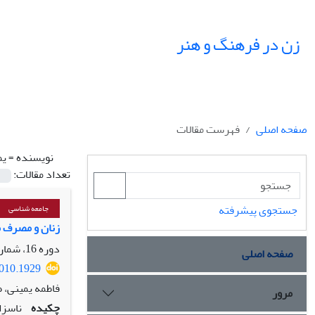
زن در فرهنگ و هنر
صفحه اصلی
فهرست مقالات
نویسنده =
یم
تعداد مقالات:
جستجوی پیشرفته
جامعه شناسی
زنان و مصرف م
دوره 16، شماره 2، تابستان 1403، صفحه
صفحه اصلی
1010.1929
فاطمه یمینی، 
مرور
چکیده
ناسزا