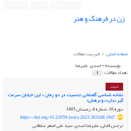
ورود به سامانه
ثبت نام
English
زن در فرهنگ و هنر
صفحه اصلی
فهرست مقالات
نویسنده =
اسدی، علیرضا
تعداد مقالات:
1
ادبیات
نشانه شناسی گفتمانی جنسیت در دو رمان « این خیابان سرعت
گیر ندارد» و «رهش»
دوره 16، شماره 4، زمستان 1403
https://doi.org/10.22059/jwica.2023.363168.1947
نرجس قابلی، علیرضا اسدی، سید علی اصغر سلطانی