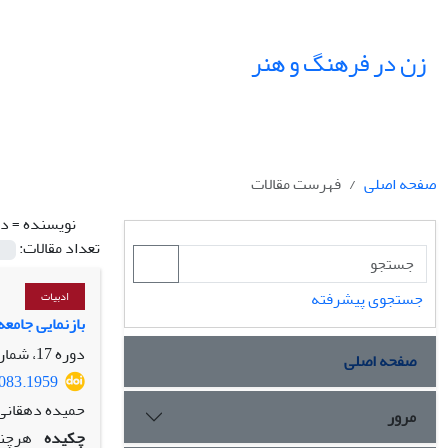
زن در فرهنگ و هنر
صفحه اصلی
فهرست مقالات
نویسنده =
ده
تعداد مقالات:
جستجوی پیشرفته
ادبیات
بازنمایی جامعه
دوره 17، شماره 2، تابستان 1404، صفحه
صفحه اصلی
4083.1959
حمیده دهقانی،
مرور
چکیده
هرچند