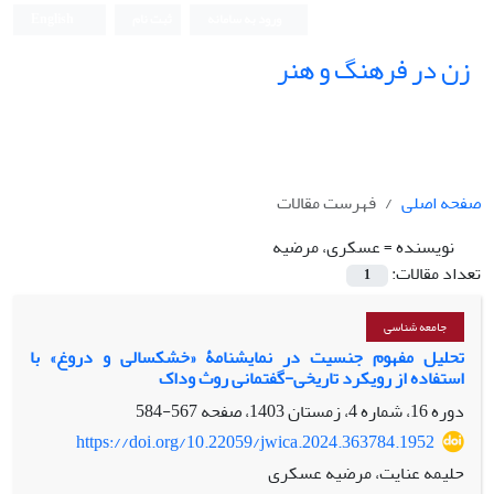
ورود به سامانه
ثبت نام
English
زن در فرهنگ و هنر
صفحه اصلی
فهرست مقالات
نویسنده =
عسکری، مرضیه
تعداد مقالات:
1
جامعه شناسی
تحلیل مفهوم جنسیت در نمایشنامۀ «خشکسالی و دروغ» با
استفاده از رویکرد تاریخی-گفتمانی روث وداک
دوره 16، شماره 4، زمستان 1403، صفحه
567-584
https://doi.org/10.22059/jwica.2024.363784.1952
حلیمه عنایت، مرضیه عسکری