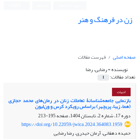
ورود به سامانه
ثبت نام
English
زن در فرهنگ و هنر
صفحه اصلی
فهرست مقالات
نویسنده =
رضایی، رضا
تعداد مقالات:
1
ادبیات
بازنمایی جامعه‌شناسانۀ تعاملات زنان در رمان‌های محمد حجازی
(هما، زیبا، پریچهر) براساس رویکرد کرس و ون‌لیون
دوره 17، شماره 2، تابستان 1404، صفحه
195-213
https://doi.org/10.22059/jwica.2024.364083.1959
حمیده دهقانی، آرمان حیدری، رضا رضایی