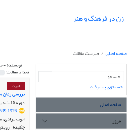
زن در فرهنگ و هنر
صفحه اصلی
فهرست مقالات
نویسنده =
مر
تعداد مقالات:
جستجوی پیشرفته
ادبیات
بررسی رمان «پ
دوره 16، شماره 3، پاییز 1403، صفحه
صفحه اصلی
6539.1976
ایوب مرادی، م
مرور
چکیده
رویکرد