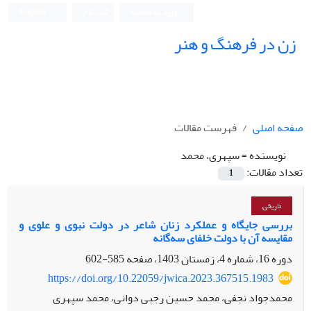
ورود به سامانه
ثبت نام
English
زن در فرهنگ و هنر
صفحه اصلی
فهرست مقالات
نویسنده =
سپهری، محمد
تعداد مقالات:
1
تاریخی
بررسی جایگاه و عملکرد زنان شاعر در دولت نبوی و علوی و
مقایسه آن با دولت خلفای سه‌گانه
دوره 16، شماره 4، زمستان 1403، صفحه
585-602
https://doi.org/10.22059/jwica.2023.367515.1983
محمدجواد نجفی، محمد حسین رجبی دوانی، محمد سپهری