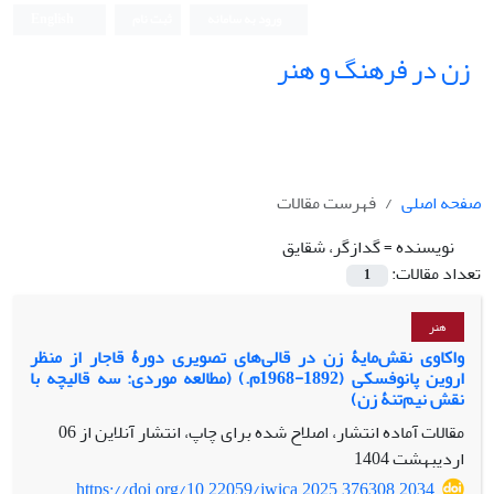
ورود به سامانه
ثبت نام
English
زن در فرهنگ و هنر
صفحه اصلی
فهرست مقالات
نویسنده =
گدازگر، شقایق
تعداد مقالات:
1
هنر
واکاوی نقش‌مایۀ زن در قالی‌های تصویری دورۀ قاجار از منظر
اروین پانوفسکی (1892-1968م.) (مطالعه موردی: سه قالیچه با
نقش نیم‌تنۀ زن)
مقالات آماده انتشار، اصلاح شده برای چاپ، انتشار آنلاین از
06
اردیبهشت 1404
https://doi.org/10.22059/jwica.2025.376308.2034