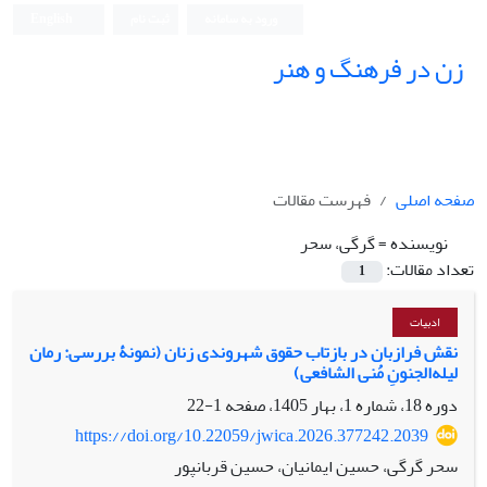
ورود به سامانه
ثبت نام
English
زن در فرهنگ و هنر
صفحه اصلی
فهرست مقالات
نویسنده =
گرگی، سحر
تعداد مقالات:
1
ادبیات
نقش فرازبان در بازتاب حقوق شهروندی زنان (نمونۀ بررسی: رمان
لیله‌الجنونِ مُنی الشافعی)
دوره 18، شماره 1، بهار 1405، صفحه
1-22
https://doi.org/10.22059/jwica.2026.377242.2039
سحر گرگی، حسین ایمانیان، حسین قربانپور