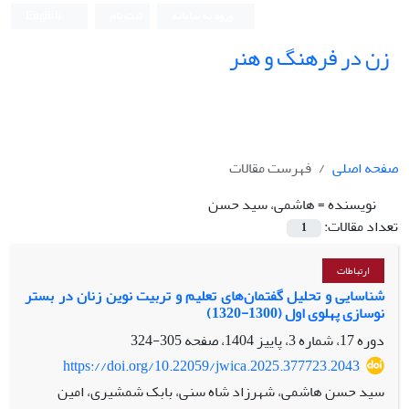
ورود به سامانه
ثبت نام
English
زن در فرهنگ و هنر
صفحه اصلی
فهرست مقالات
نویسنده =
هاشمی، سید حسن
تعداد مقالات:
1
ارتباطات
شناسایی و تحلیل گفتمان‌های تعلیم و تربیت نوین زنان در بستر
نوسازی پهلوی اول (1300-1320)
دوره 17، شماره 3، پاییز 1404، صفحه
305-324
https://doi.org/10.22059/jwica.2025.377723.2043
سید حسن هاشمی، شهرزاد شاه سنی، بابک شمشیری، امین