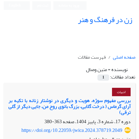
ورود به سامانه
ثبت نام
English
زن در فرهنگ و هنر
صفحه اصلی
فهرست مقالات
نویسنده =
متین وصال
تعداد مقالات:
1
ادبیات
بررسی مفهوم سوژه، هویت و دیگری در نوشتار زنانه با تکیه بر
آرای گرماس ( درخت گلابی، بزرگ بانوی روح من، جایی دیگر از گلی
ترقی)
دوره 17، شماره 3، پاییز 1404، صفحه
363-380
https://doi.org/10.22059/jwica.2024.378719.2049